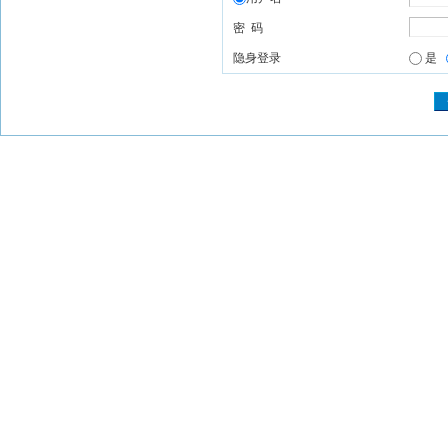
密 码
隐身登录
是