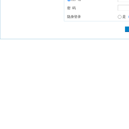
密 码
隐身登录
是