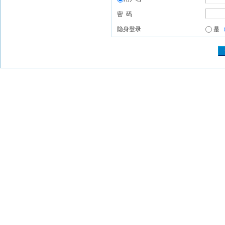
密 码
隐身登录
是