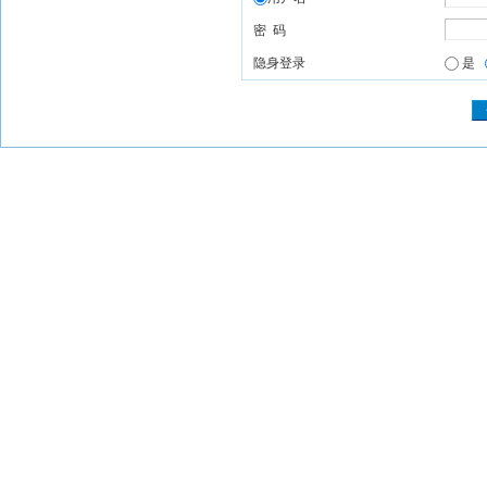
密 码
隐身登录
是